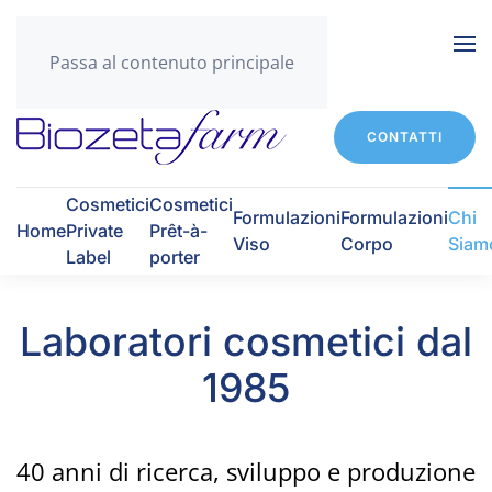
Passa al contenuto principale
CONTATTI
Cosmetici
Cosmetici
Formulazioni
Formulazioni
Chi
Home
Private
Prêt-à-
Viso
Corpo
Siam
Label
porter
Laboratori cosmetici dal
1985
40 anni di ricerca, sviluppo e produzione