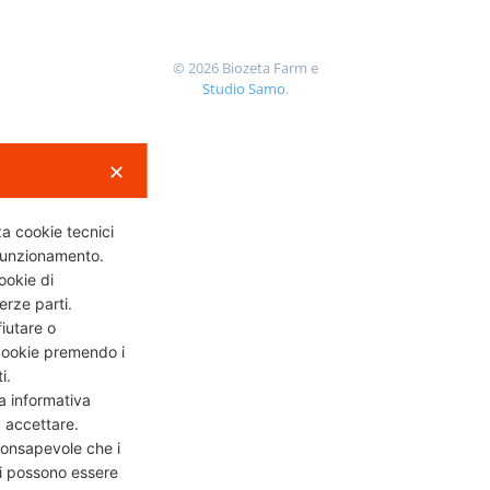
©
2026
Biozeta Farm e
Studio Samo
.
✕
za cookie tecnici
 funzionamento.
ookie di
terze parti.
fiutare o
cookie premendo i
ti.
 informativa
a accettare.
consapevole che i
li possono essere